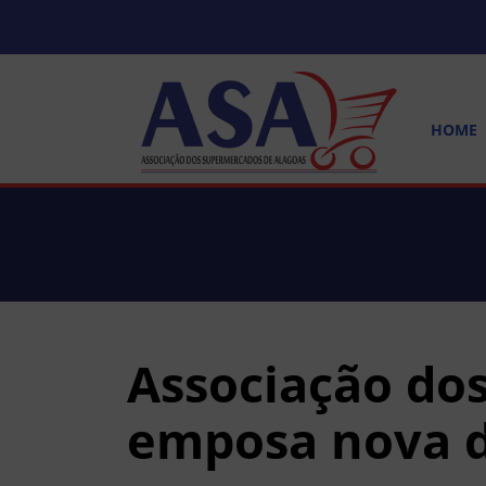
HOME
Associação do
emposa nova d