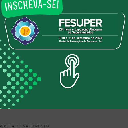
io 2024-2026 tomou posse em uma reunião-almoço pro
a gestão.
A, Raimundo Barreto de Sousa, o vice-presidente Albe
mena de Araújo, o diretor de patrimônio João Paulo F
oria:
 BARBOSA DO NASCIMENTO